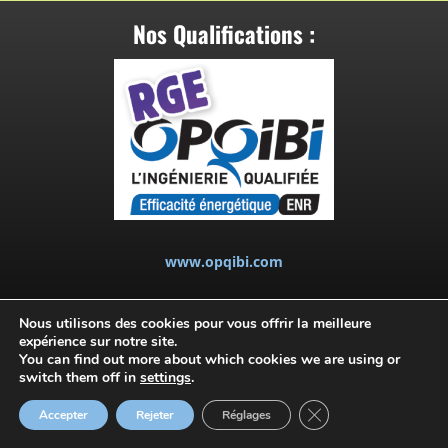
Nos Qualifications :
www.opqibi.com
1407
Étude d’éclairage intérieur
Nous utilisons des cookies pour vous offrir la meilleure
1331
Etude thermique réglementaire “maison individuelle”
expérience sur notre site.
You can find out more about which cookies we are using or
1332
Etude thermique réglementaire “bâtiment collectif
switch them off in
settings
.
d’habitation et/ou tertiaire”
Fermer la bannière d
Accepter
Rejeter
Réglages
> Voir toutes les qualifications de CETRALP