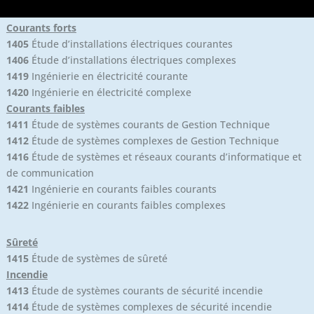
Courants forts
1405
Étude d’installations électriques courantes
1406
Étude d’installations électriques complexes
1419
Ingénierie en électricité courante
1420
Ingénierie en électricité complexe
Courants faibles
1411
Étude de systèmes courants de Gestion Technique
1412
Étude de systèmes complexes de Gestion Technique
1416
Étude de systèmes et réseaux courants d’informatique et
de communication
1421
Ingénierie en courants faibles courants
1422
Ingénierie en courants faibles complexes
Sûreté
1415
Étude de systèmes de sûreté
Incendie
1413
Étude de systèmes courants de sécurité incendie
1414
Étude de systèmes complexes de sécurité incendie