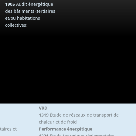
1905
Audit énergétique
des bâtiments (tertiaires
et/ou habitations
collectives)
VRD
1319
Étude de réseaux de transport de
chaleur et de froid
taires et
Performance énergétique
1331
Etude thermique réglementaire