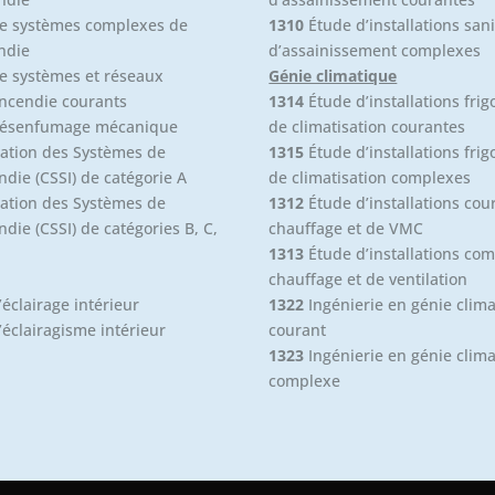
e systèmes complexes de
1310
Étude d’installations sani
ndie
d’assainissement complexes
e systèmes et réseaux
Génie climatique
incendie courants
1314
Étude d’installations frig
ésenfumage mécanique
de climatisation courantes
ation des Systèmes de
1315
Étude d’installations frig
ndie (CSSI) de catégorie A
de climatisation complexes
ation des Systèmes de
1312
Étude d’installations cou
ndie (CSSI) de catégories B, C,
chauffage et de VMC
1313
Étude d’installations co
chauffage et de ventilation
éclairage intérieur
1322
Ingénierie en génie clim
éclairagisme intérieur
courant
1323
Ingénierie en génie clim
complexe