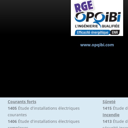
www.opqibi.com
Courants forts
Sûreté
1405
Étude d’installations électriques
1415
Étude d
courantes
Incendie
1406
Étude d’installations électriques
1413
Étude d
complexes
sécurité ince