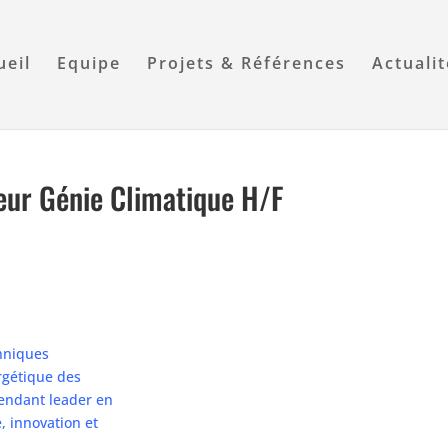
ueil
Equipe
Projets & Références
Actuali
eur Génie Climatique H/F
chniques
rgétique des
pendant leader en
, innovation et