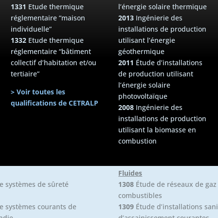
1331
Etude thermique
l’énergie solaire thermique
réglementaire “maison
2013
Ingénierie des
individuelle”
installations de production
1332
Etude thermique
utilisant l’énergie
réglementaire “bâtiment
géothermique
collectif d’habitation et/ou
2011
Étude d’installations
tertiaire”
de production utilisant
l’énergie solaire
> Voir toutes les
photovoltaïque
qualifications de CETRALP
2008
Ingénierie des
installations de production
utilisant la biomasse en
combustion
Fluides
e systèmes de sûreté
1308
Étude de réseaux de gaz
combustibles
e systèmes courants de
1309
Étude d’installations sani
ndie
d’assainissement courantes