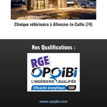
Clinique vétérinaire à Allonzier-la-Caille (74)
Nos Qualifications :
www.opqibi.com